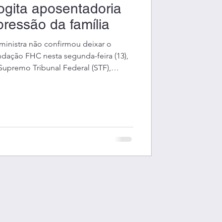
gita aposentadoria
pressão da família
ministra não confirmou deixar o
dação FHC nesta segunda-feira (13),
Supremo Tribunal Federal (STF),
mília para deixar a corte; o que
de 2029. A declaração acontece no
nfrenta divisões entre os ministros
 caso Banco Master. A magistrada
e a crise de confiabilidad