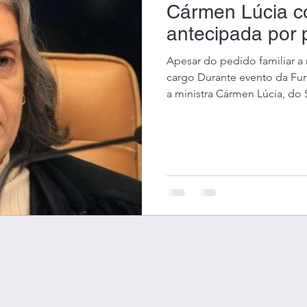
Cármen Lúcia co
antecipada por 
Apesar do pedido familiar a 
cargo Durante evento da Fun
a ministra Cármen Lúcia, do 
informou a pressão de sua fa
deveria acontecer em abril 
momento em que o Supremo e
em meio as repercussões do
participou de um debate sobr