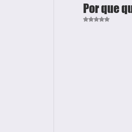
Por que q
Avaliado com NaN d