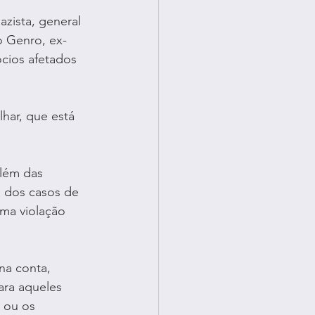
zista, general 
o Genro, ex-
cios afetados 
har, que está 
além das 
 dos casos de 
ma violação 
na conta, 
ara aqueles 
 ou os 