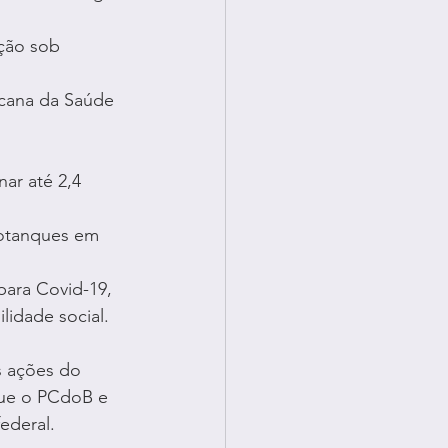
ação sob 
cana da Saúde 
ar até 2,4 
sotanques em 
para Covid-19, 
lidade social.
s ações do 
que o PCdoB e 
federal.