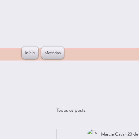
Início
Matérias
Todos os posts
Márcia Casali
23 de