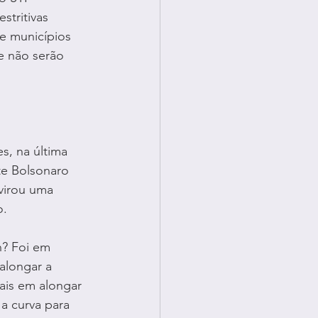
tritivas 
e municípios 
e não serão 
, na última 
nte Bolsonaro 
irou uma 
o.
n? Foi em 
alongar a 
ais em alongar 
a curva para 