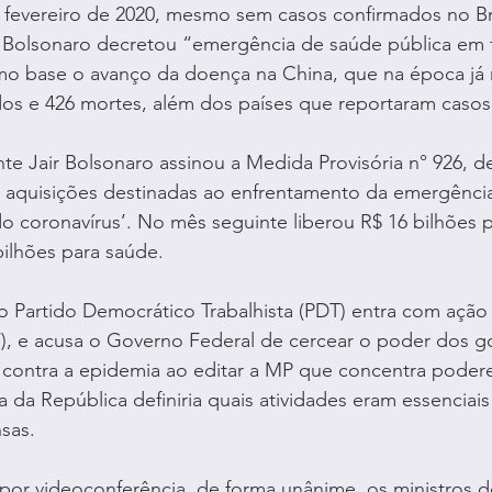
 fevereiro de 2020, mesmo sem casos confirmados no Br
r Bolsonaro decretou “emergência de saúde pública em te
mo base o avanço da doença na China, que na época já r
dos e 426 mortes, além dos países que reportaram casos
e Jair Bolsonaro assinou a Medida Provisória n° 926, d
 aquisições destinadas ao enfrentamento da emergênci
o coronavírus’. No mês seguinte liberou R$ 16 bilhões 
bilhões para saúde.
Partido Democrático Trabalhista (PDT) entra com açã
F), e acusa o Governo Federal de cercear o poder dos g
 contra a epidemia ao editar a MP que concentra podere
a da República definiria quais atividades eram essenciais
sas.
por videoconferência, de forma unânime, os ministros d