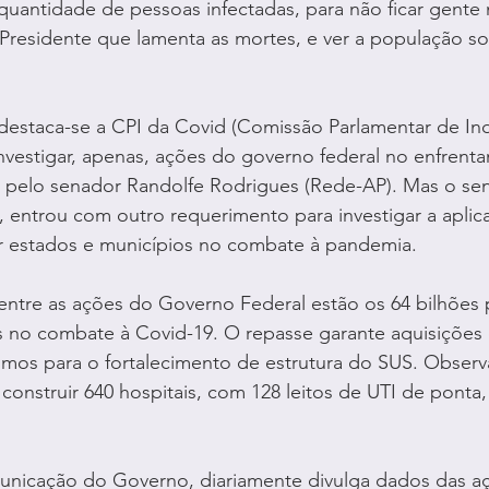
uantidade de pessoas infectadas, para não ficar gente 
 Presidente que lamenta as mortes, e ver a população s
estaca-se a CPI da Covid (Comissão Parlamentar de Inqu
 investigar, apenas, ações do governo federal no enfrent
o pelo senador Randolfe Rodrigues (Rede-AP). Mas o se
 entrou com outro requerimento para investigar a aplic
or estados e municípios no combate à pandemia.
entre as ações do Governo Federal estão os 64 bilhões pa
s no combate à Covid-19. O repasse garante aquisições 
mos para o fortalecimento de estrutura do SUS. Observ
 construir 640 hospitais, com 128 leitos de UTI de ponta,
unicação do Governo, diariamente divulga dados das aç