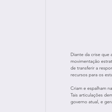
Diante da crise que 
movimentação estraté
de transferir a res
recursos para os est
Criam e espalham na
Tais articulações de
governo atual, e ger