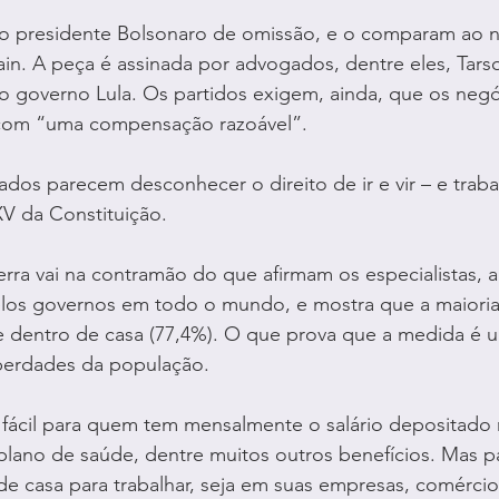
o presidente Bolsonaro de omissão, e o comparam ao na
ain. A peça é assinada por advogados, dentre eles, Tars
no governo Lula. Os partidos exigem, ainda, que os negó
 com “uma compensação razoável”.
dos parecem desconhecer o direito de ir e vir – e trabal
XV da Constituição.
rra vai na contramão do que afirmam os especialistas, 
elos governos em todo o mundo, e mostra que a maioria
 dentro de casa (77,4%). O que prova que a medida é u
iberdades da população.
 fácil para quem tem mensalmente o salário depositado 
 plano de saúde, dentre muitos outros benefícios. Mas p
de casa para trabalhar, seja em suas empresas, comércio