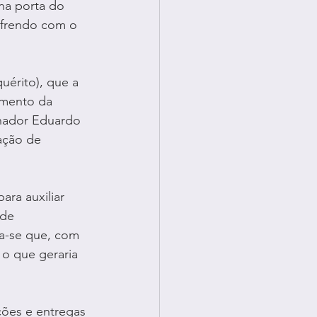
na porta do 
ofrendo com o 
érito), que a 
amento da 
nador Eduardo 
ação de 
ra auxiliar 
de 
a-se que, com 
 o que geraria 
ões e entregas 