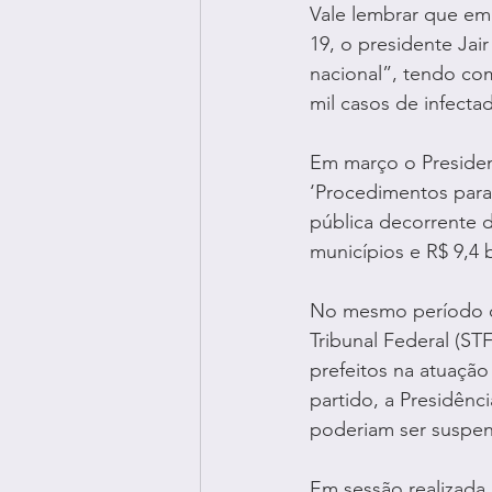
Vale lembrar que em
19, o presidente Jai
nacional”, tendo co
mil casos de infecta
Em março o President
‘Procedimentos para
pública decorrente d
municípios e R$ 9,4 
No mesmo período o 
Tribunal Federal (ST
prefeitos na atuação
partido, a Presidênci
poderiam ser suspen
Em sessão realizada 