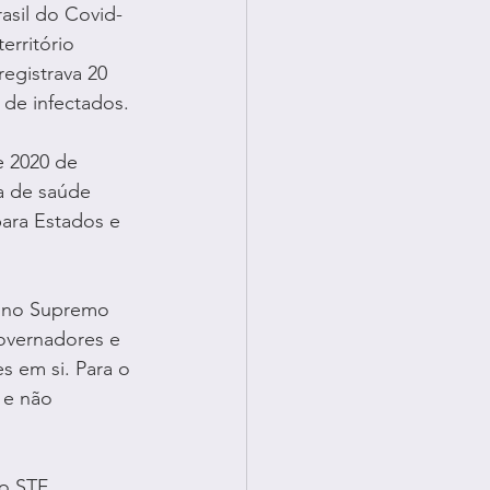
asil do Covid-
rritório 
egistrava 20 
 de infectados.
e 2020 de 
a de saúde 
para Estados e 
o no Supremo 
overnadores e 
s em si. Para o 
 e não 
o STF 