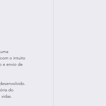
 uma 
com o intuito 
o e envio de 
desenvolvido. 
ória do 
 vidas.